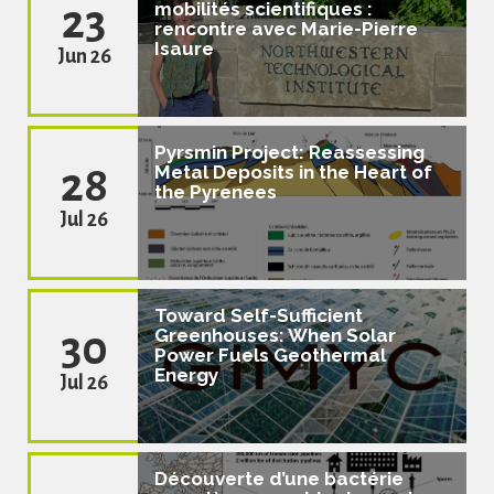
23
mobilités scientifiques :
rencontre avec Marie-Pierre
Isaure
Jun 26
Pyrsmin Project: Reassessing
28
Metal Deposits in the Heart of
the Pyrenees
Jul 26
Toward Self-Sufficient
30
Greenhouses: When Solar
Power Fuels Geothermal
Energy
Jul 26
Découverte d’une bactérie