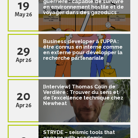
19
guerrière : capable de survivre
en environnement hostile et de
voyager dans des gazoducs
May 26
Business developer à l’UPPA :
29
être connus en interne comme
en externe pour développer la
recherche partenariale
Apr 26
[Interview] Thomas Colin de
20
Verdière : Trouver du sens et
de l’excellence technique chez
Newheat
Apr 26
STRYDE – seismic tools that
engage with academic