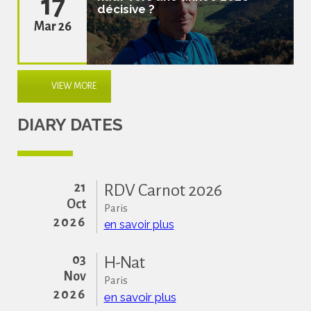
17
décisive ?
Mar 26
VIEW MORE
DIARY DATES
21
RDV Carnot 2026
Oct
Paris
2026
en savoir plus
03
H-Nat
Nov
Paris
2026
en savoir plus