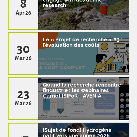
8
research
Apr 26
Le « Projet de recherche » #3 :
30
l’évaluation des coûts
Mar 26
Quand la recherche rencontre
23
l’industrie : les webinaires
Carnot ISIFoR – AVENIA
Mar 26
[Sujet de fond] Hydrogène
natif vers une année 2026