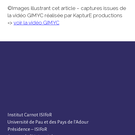
©Images illustrant cet article – captures issues de
la vidéo GIMYC réalisée par KapturE productions
=>
voir la vidéo GIMYC
Institut Carnot ISIFoR
Université de Pau et des Pays de l’Adour
Présidence – ISIFoR