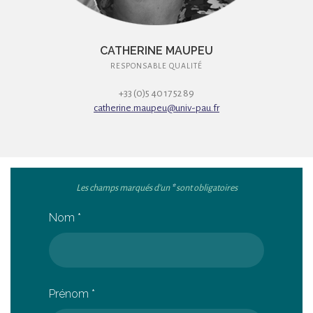
CATHERINE MAUPEU
RESPONSABLE QUALITÉ
+33 (0)5 40 17 52 89
catherine.maupeu@univ-pau.fr
Les champs marqués d’un
*
sont obligatoires
Nom
*
Prénom
*