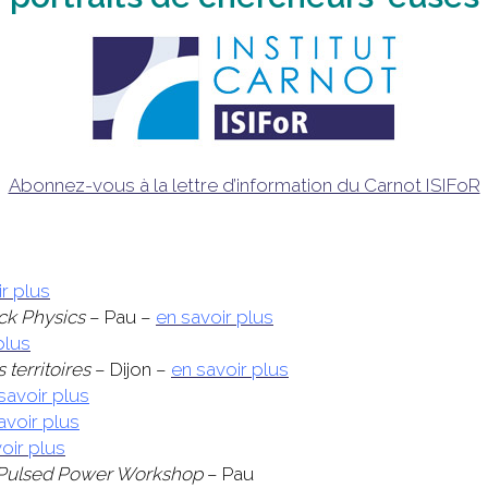
Abonnez-vous à la lettre d’information du Carnot ISIFoR
r plus
ck Physics
– Pau –
en savoir plus
plus
territoires
– Dijon –
en savoir plus
savoir plus
avoir plus
oir plus
on Pulsed Power Workshop
– Pau