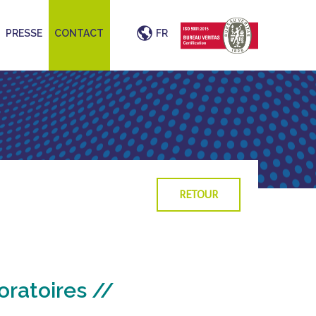
PRESSE
CONTACT
FR
RETOUR
oratoires //