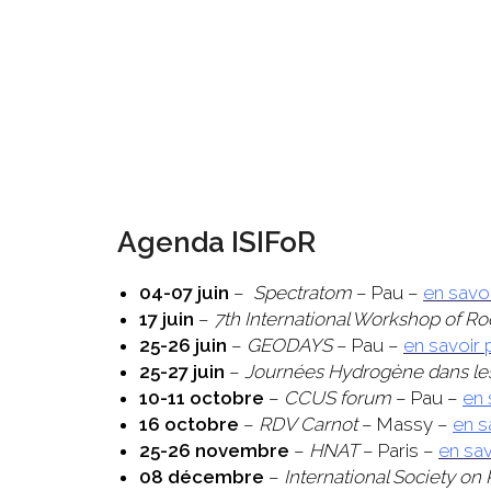
Agenda ISIFoR
04-07 juin
–
Spectratom
– Pau –
en savoi
17 juin
–
7th International Workshop of Ro
25-26 juin
–
GEODAYS
– Pau –
en savoir 
25-27 juin
–
Journées Hydrogène dans les 
10-11 octobre
–
CCUS forum
– Pau –
en 
16 octobre
–
RDV Carnot
– Massy –
en s
25-26 novembre
–
HNAT
– Paris –
en sav
08 décembre
–
International Society 