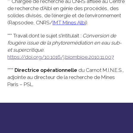
** Chargée de recherche au CNRS affiliée au Centre
de recherche d’Albi en génie des procédés, des
solides divisés, de l’énergie et de l’environnement
(Rapsodee, CNRS/
IMT Mines Albi
).
*** Travail dont le sujet s’intitulait :
Conversion de
fougère issue de la phytoremédiation en eau sub-
et supercritique.
https://doi.org/10.1016/j.biombioe.2010.11.007
****
Directrice opérationnelle
du Carnot M.I.N.E.S.,
adjointe au directeur de la recherche de Mines
Paris – PSL.