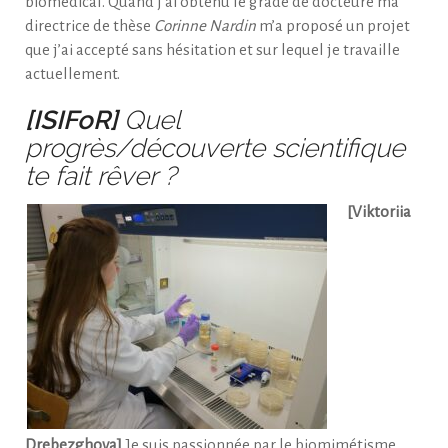
biomédical. Quand j’ai obtenu le grade de docteure ma
directrice de thèse
Corinne Nardin
m’a proposé un projet
que j’ai accepté sans hésitation et sur lequel je travaille
actuellement.
[ISIFoR]
Quel
progrès/découverte scientifique
te fait rêver ?
[Viktoriia
Drebezghova]
Je suis passionnée par le biomimétisme.