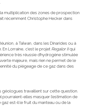
.
 la multiplication des zones de prospection
sait récemment Christophe Hecker dans
éunion, à Taïwan, dans les Dinarides ou à
En Lorraine, c’est le projet
Regalor II
qui
périence très réussie d’hydrogène stimulée
uverte majeure, mais rien ne permet de le
érennité du piégeage de ce gaz dans des
es géologues travaillent sur cette question.
 pourraient-elles masquer l’estimation de
e gaz est-il le fruit du manteau ou de la