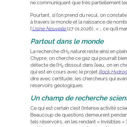
ne communiquent que très partiellement leur
Pourtant, si l’on prend du recul, on constate
à travers le monde et la naissance de nom
l’
Usine Nouvelle
(27 01 2026), « … ce qu’il 
Partout dans le monde
La recherche d’H
naturel reste ainsi en pl
2
Chypre, on cherche ce gaz qui pourrait bien 
détecte de l’H
dissout dans l’eau, on en ch
2
qui est en cours avec le projet
Rock Hydro
dire avec certitude, les chercheurs qui av
réservoirs géologiques.
Un champ de recherche scient
Ce qui est certain c’est l’intense activité s
Beaucoup de questions demeurent pendantes 
tels réservoirs, en les rendant « invisibles 