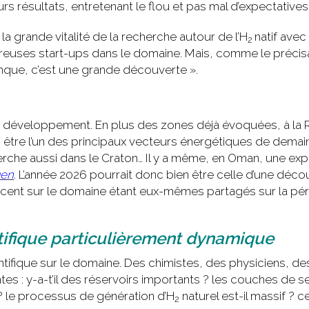
s résultats, entretenant le flou et pas mal d’expectatives
 la grande vitalité de la recherche autour de l’H
natif avec
2
breuses start-ups dans le domaine. Mais, comme le préci
manque, c’est une grande découverte ».
ein développement. En plus des zones déjà évoquées, à la R
être l’un des principaux vecteurs énergétiques de demain. 
erche aussi dans le Craton… Il y a même, en Oman, une ex
gen
. L’année 2026 pourrait donc bien être celle d’une déco
ancent sur le domaine étant eux-mêmes partagés sur la p
ifique particulièrement dynamique
cientifique sur le domaine. Des chimistes, des physiciens, d
: y-a-t’il des réservoirs importants ? les couches de sel
» ? le processus de génération d’H
naturel est-il massif ? c
2