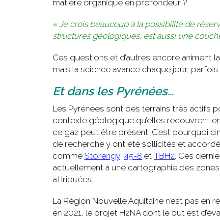
matière organique en profondeur ?
« Je crois beaucoup à la possibilité de réser
structures géologiques, est aussi une couc
Ces questions et d’autres encore animent la
mais la science avance chaque jour, parfois
Et dans les Pyrénées…
Les Pyrénées sont des terrains très actifs po
contexte géologique qu’elles recouvrent e
ce gaz peut être présent. C’est pourquoi ci
de recherche y ont été sollicités et accord
comme
Storengy
,
45-8
et
TBH2
. Ces dernie
actuellement à une cartographie des zones 
attribuées.
La Région Nouvelle Aquitaine n’est pas en rest
en 2021, le projet H2NA dont le but est d’éva