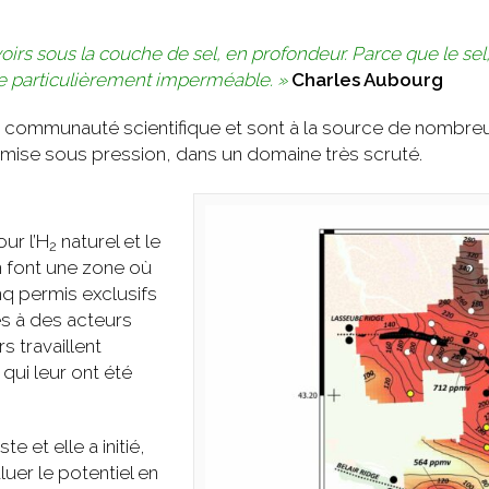
voirs sous la couche de sel, en profondeur. Parce que le sel
he particulièrement imperméable. »
Charles Aubourg
 communauté scientifique et sont à la source de nombreux 
 mise sous pression, dans un domaine très scruté.
ur l’H
naturel et le
2
n font une zone où
nq permis exclusifs
és à des acteurs
rs travaillent
qui leur ont été
e et elle a initié,
luer le potentiel en