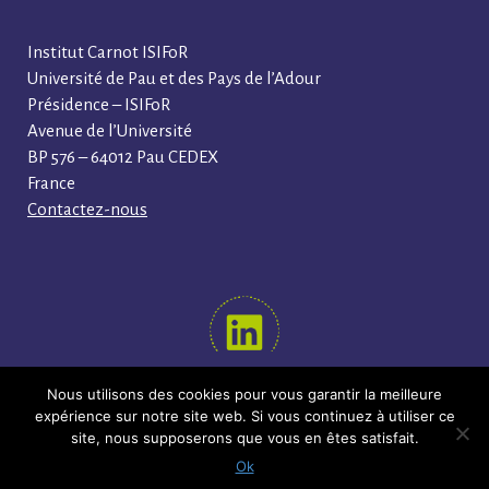
Institut Carnot ISIFoR
Université de Pau et des Pays de l’Adour
Présidence – ISIFoR
Avenue de l’Université
BP 576 – 64012 Pau CEDEX
France
Contactez-nous
Nous utilisons des cookies pour vous garantir la meilleure
SUIVEZ-NOUS !
expérience sur notre site web. Si vous continuez à utiliser ce
site, nous supposerons que vous en êtes satisfait.
Copyright © Institut Carnot ISIFoR 2024
Ok
Mentions légales