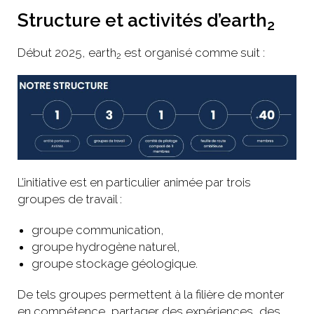
Structure et activités d’earth
2
Début 2025, earth
est organisé comme suit :
2
L’initiative est en particulier animée par trois
groupes de travail :
groupe communication,
groupe hydrogène naturel,
groupe stockage géologique.
De tels groupes permettent à la filière de monter
en compétence, partager des expériences, des