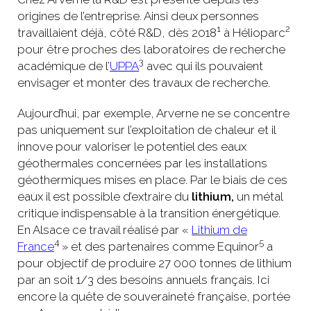
origines de l’entreprise. Ainsi deux personnes
1
2
travaillaient déjà, côté R&D, dès 2018
à Hélioparc
pour être proches des laboratoires de recherche
3
académique de l’
UPPA
avec qui ils pouvaient
envisager et monter des travaux de recherche.
Aujourd’hui, par exemple, Arverne ne se concentre
pas uniquement sur l’exploitation de chaleur et il
innove pour valoriser le potentiel des eaux
géothermales concernées par les installations
géothermiques mises en place. Par le biais de ces
eaux il est possible d’extraire du
lithium,
un métal
critique indispensable à la transition énergétique.
En Alsace ce travail réalisé par «
Lithium de
4
5
France
» et des partenaires comme Equinor
a
pour objectif de produire 27 000 tonnes de lithium
par an soit 1/3 des besoins annuels français. Ici
encore la quête de souveraineté française, portée