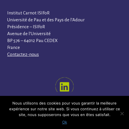
Institut Carnot ISIFoR
Université de Pau et des Pays de l’Adour
Présidence – ISIFoR
Avenue de l’Université
BP 576 – 64012 Pau CEDEX
France
Contactez-nous
Nous utilisons des cookies pour vous garantir la meilleure
SUIVEZ-NOUS !
expérience sur notre site web. Si vous continuez à utiliser ce
site, nous supposerons que vous en êtes satisfait.
Copyright © Institut Carnot ISIFoR 2024
Ok
Mentions légales