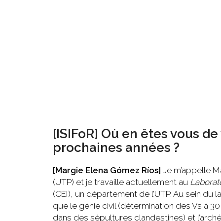
[ISIFoR]
Où en êtes vous de
prochaines années ?
[Margie Elena Gómez Ríos]
Je m’appelle Ma
(UTP) et je travaille actuellement au
Laborat
(CEI), un département de l’UTP. Au sein du
que le génie civil (
détermination des Vs à 3
dans des sépultures clandestines) et l’arch