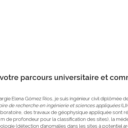
 votre parcours universitaire et co
rgie Elena Gómez Ríos, je suis ingénieur civil diplômée de 
oire de recherche en ingénierie et sciences appliquées
(LI
 laboratoire, des travaux de géophysique appliquée sont 
0 m
de profondeur pour la classification des sites), la méd
éologie (détection d’anomalies dans les sites à potentiel 