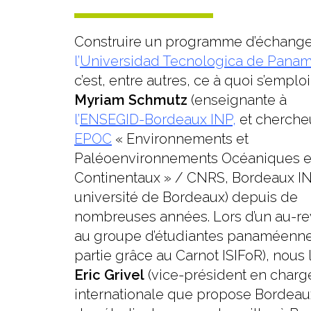
Construire un programme d’échang
l’
Universidad Tecnologica de Pana
c’est, entre autres, ce à quoi s’emplo
Myriam Schmutz
(enseignante à
l’
ENSEGID-Bordeaux INP
,
et cherche
EPOC
« Environnements et
Paléoenvironnements Océaniques e
Continentaux » / CNRS, Bordeaux IN
université de Bordeaux) depuis de
nombreuses années. Lors d’un au-re
au groupe d’étudiantes panaméennes
partie grâce au Carnot ISIFoR), nous
Eric Grivel
(vice-président en charge
internationale que propose Bordeaux