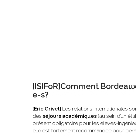
[ISIFoR]Comment Bordeaux 
e-s?
[Eric Grivel]
Les relations internationales son
des
séjours académiques
(au sein d’un ét
présent obligatoire pour les élèves-ingénieu
elle est fortement recommandée pour perme