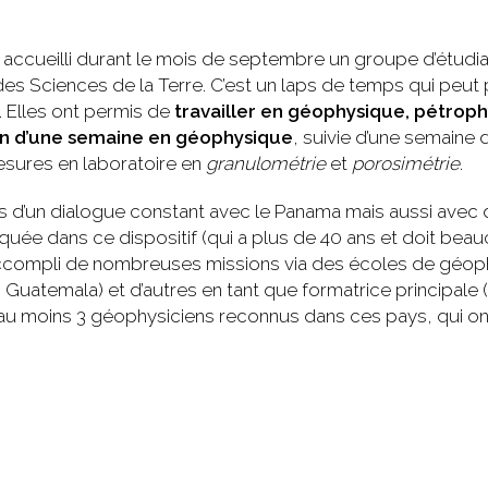
accueilli durant le mois de septembre un groupe d’étudi
 des Sciences de la Terre. C’est un laps de temps qui peut
. Elles ont permis de
travailler en géophysique, pétrop
in d’une semaine en géophysique
, suivie d’une semaine
mesures en laboratoire en
granulométrie
et
porosimétrie
.
s d’un dialogue constant avec le Panama mais aussi avec 
uée dans ce dispositif (qui a plus de 40 ans et doit be
i accompli de nombreuses missions via des écoles de géo
Guatemala) et d’autres en tant que formatrice principale 
 a au moins 3 géophysiciens reconnus dans ces pays, qui on