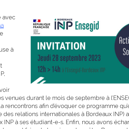
e avec
ma
ie
use à
t
P,
voir
 venues durant le mois de septembre à l’ENSEG
 la rencontrons afin d’évoquer ce programme qu’
 des relations internationales à Bordeaux INP) a
 INP à ses étudiant-e-s. Enfin, nous avons éch