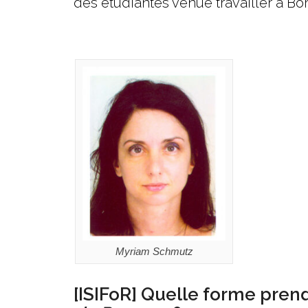
des étudiantes venue travailler à Bor
Myriam Schmutz
[ISIFoR]
Quelle forme prend 