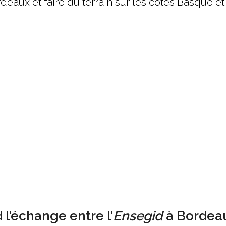
deaux et faire du terrain sur les côtes Basque et
l’échange entre l’
Ensegid
à Bordeaux