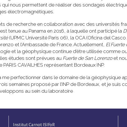
 qui nous permettent de réaliser des sondages électriq
ges électromagnétiques.
e recherche en collaboration avec des universités franç
’est tenue au Panama en 2016, à laquelle ont participé la
D
sité
(UPMC Université Paris 06), la OCA (Oficina del Casco
renzo et l’Ambassade de France. Actuellement,
El Fuerte
logie et la géophysique continue d’être utilisée comme out
elles études sont prévues au
Fuerte de San Lorenzo
et nou
e PARIS CAVAILHES représentant Bordeaux INP.
à me perfectionner dans le domaine de la géophysique app
trois semaines proposé par l’INP de Bordeaux, et je suis
éveloppons au sein du laboratoire
Institut Carnot ISIFoR