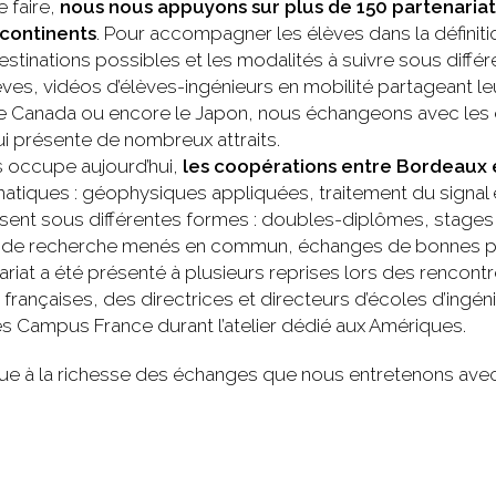
e faire,
nous nous appuyons sur plus de 150 partenariat
 continents
. Pour accompagner les élèves dans la définiti
destinations possibles et les modalités à suivre sous diffé
ves, vidéos d’élèves-ingénieurs en mobilité partageant leur
le Canada ou encore le Japon, nous échangeons avec les é
ui présente de nombreux attraits.
s occupe aujourd’hui,
les coopérations entre Bordeaux e
matiques : géophysiques appliquées, traitement du signa
uisent sous différentes formes : doubles-diplômes, stages
 de recherche menés en commun, échanges de bonnes prat
ariat a été présenté à plusieurs reprises lors des rencont
 françaises, des directrices et directeurs d’écoles d’ing
 Campus France durant l’atelier dédié aux Amériques.
ibue à la richesse des échanges que nous entretenons avec